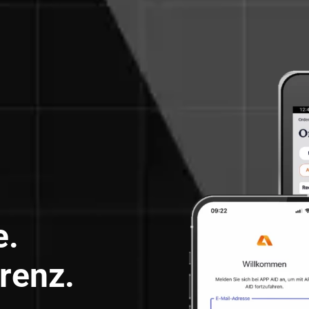
se.
renz.