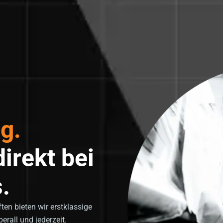
g.
irekt bei
.
en bieten wir erstklassige
erall und jederzeit.